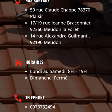

NOS BUREAUX
59 rue Claude Chappe 78370
Plaisir
17/19 rue Jeanne Braconnier
92360 Meudon la Foret
14 rue Alexandre Guilmant ,
92190 Meudon

HORAIRES
Lundi au Samedi: 8H – 19H
Dimanche: Fermé

TELEPHONE
0973732494