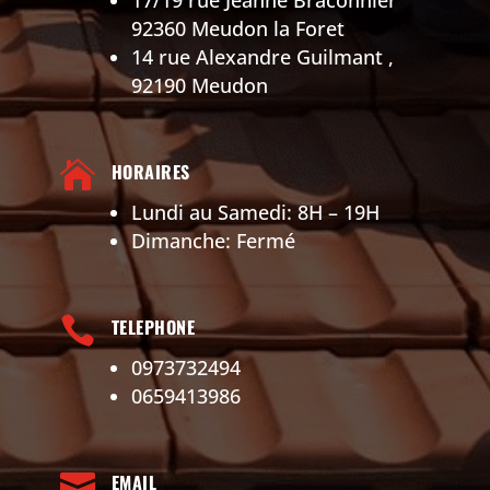
17/19 rue Jeanne Braconnier
92360 Meudon la Foret
14 rue Alexandre Guilmant ,
92190 Meudon

HORAIRES
Lundi au Samedi: 8H – 19H
Dimanche: Fermé

TELEPHONE
0973732494
0659413986

EMAIL