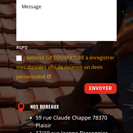
RGPD
j'autorise GP COUVERTURE à enregistrer
mes données afin de recevoir un devis
personnalisé
ENVOYER

NOS BUREAUX
59 rue Claude Chappe 78370
Plaisir